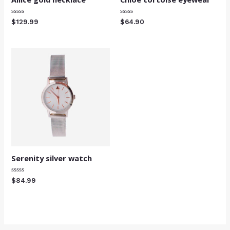
Valorado
Valorado
$
129.99
$
64.90
con
con
0
0
de
de
5
5
Serenity silver watch
Valorado
$
84.99
con
0
de
5