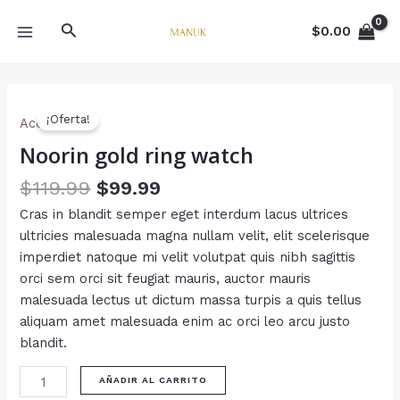
Ir
MAIN
Buscar
al
$
0.00
MENU
contenido
Noorin
¡Oferta!
gold
Accessories
ring
Noorin gold ring watch
watch
$
119.99
$
99.99
cantidad
Cras in blandit semper eget interdum lacus ultrices
ultricies malesuada magna nullam velit, elit scelerisque
imperdiet natoque mi velit volutpat quis nibh sagittis
orci sem orci sit feugiat mauris, auctor mauris
malesuada lectus ut dictum massa turpis a quis tellus
aliquam amet malesuada enim ac orci leo arcu justo
blandit.
AÑADIR AL CARRITO