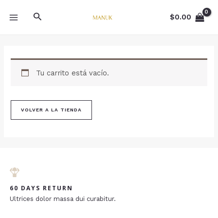
Ir
MAIN
Buscar
al
$
0.00
MENU
contenido
Tu carrito está vacío.
VOLVER A LA TIENDA
60 DAYS RETURN
Ultrices dolor massa dui curabitur.